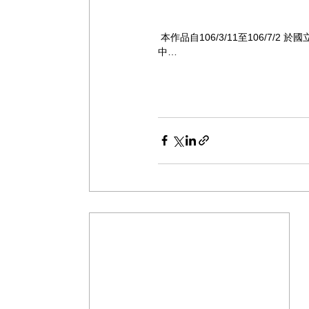
 本作品自106/3/11至106/7/2 於國立歷史博物館1F，搭配常玉逝世五十週年展售; 目前在國內各大機場免稅店銷售熱賣
中… 