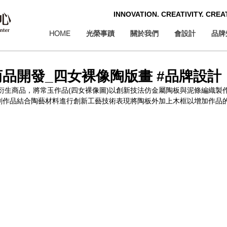
INNOVATION. CREATIVITY. CRE
HOME
光榮事蹟
關於我們
會設計
品牌
品開發_四女裸像陶版畫 #品牌設計
衍生商品，將常玉作品(四女裸像圖)以創新技法仿金屬陶板與泥條編織製
創作品結合陶藝材料進行創新工藝技術表現將陶板外加上木框以增加作品