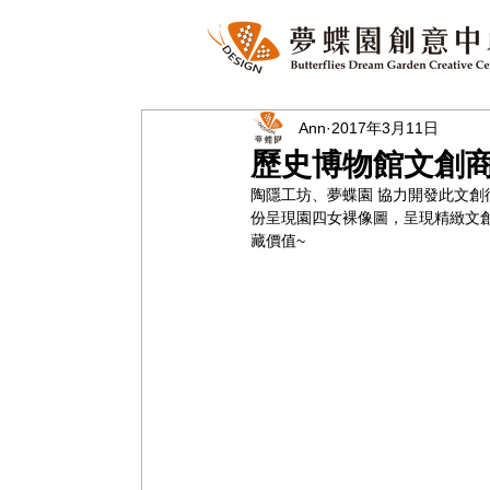
Ann
2017年3月11日
歷史博物館文創商
陶隱工坊、夢蝶園 協力開發此文創
份呈現園四女裸像圖，呈現精緻文
藏價值~